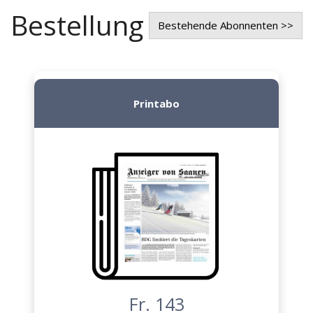
Bestellung
Bestehende Abonnenten >>
Printabo
Fr. 143