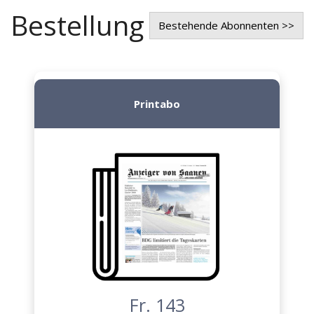
Bestellung
Bestehende Abonnenten >>
Printabo
Fr. 143