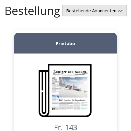
Bestellung
Bestehende Abonnenten >>
Printabo
Fr. 143