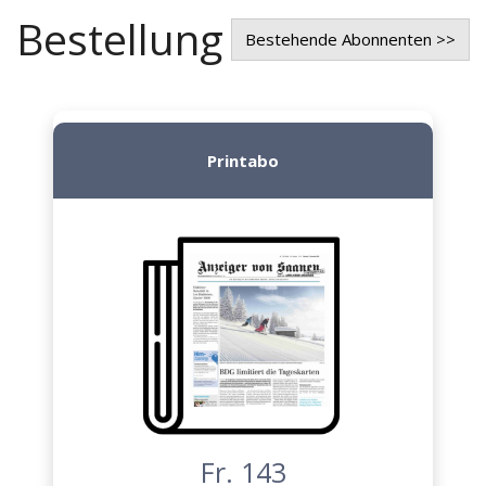
Bestellung
Bestehende Abonnenten >>
Printabo
Fr. 143