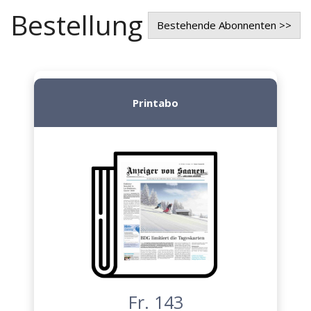
Bestellung
Bestehende Abonnenten >>
Printabo
Fr. 143