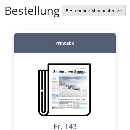
Bestellung
Bestehende Abonnenten >>
Printabo
Fr. 143