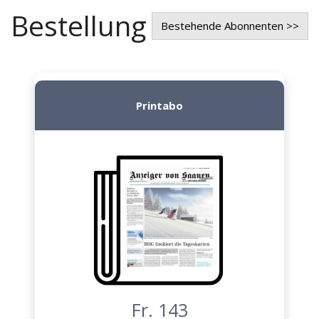
Bestellung
Bestehende Abonnenten >>
Printabo
Fr. 143