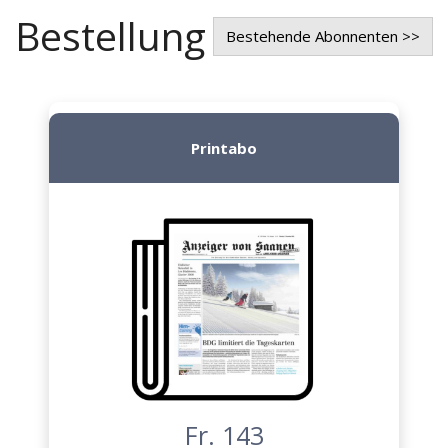
Bestellung
Bestehende Abonnenten >>
Printabo
Fr. 143