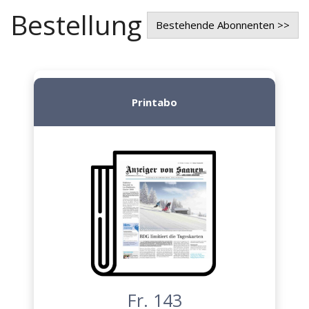
Bestellung
Bestehende Abonnenten >>
Printabo
Fr. 143