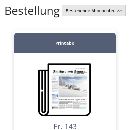
Bestellung
Bestehende Abonnenten >>
Printabo
Fr. 143