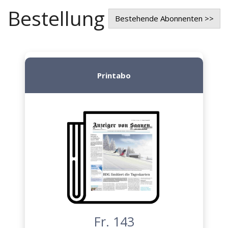
Bestellung
Bestehende Abonnenten >>
Printabo
Fr. 143