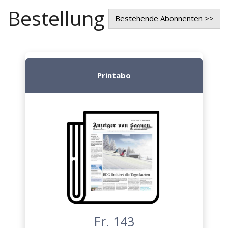
Bestellung
Bestehende Abonnenten >>
Printabo
Fr. 143