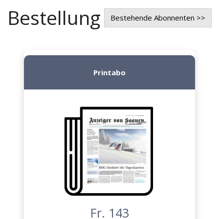
Bestellung
Bestehende Abonnenten >>
Printabo
Fr. 143