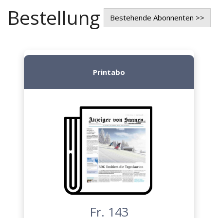
Bestellung
Bestehende Abonnenten >>
Printabo
Fr. 143