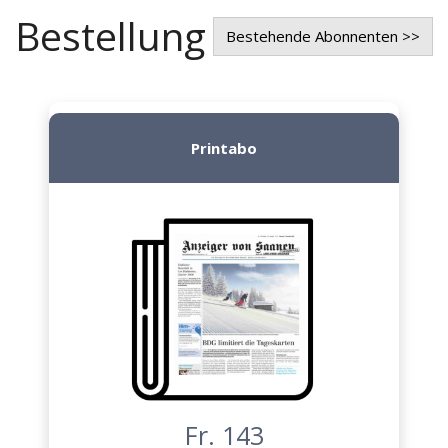
Bestellung
Bestehende Abonnenten >>
Printabo
Fr. 143