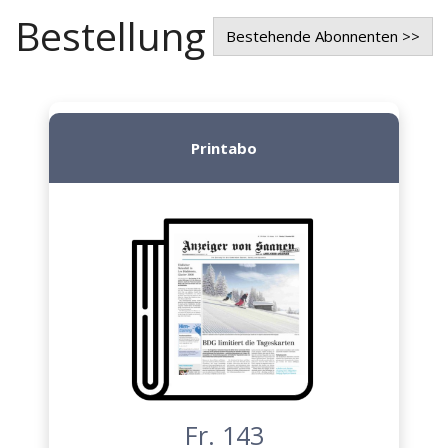
Bestellung
Bestehende Abonnenten >>
Printabo
Fr. 143