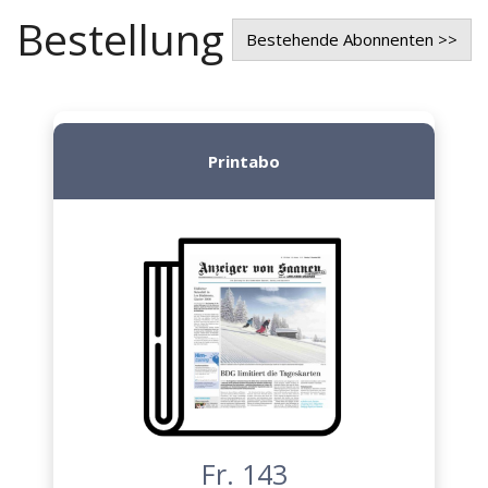
Bestellung
Bestehende Abonnenten >>
Printabo
Fr. 143