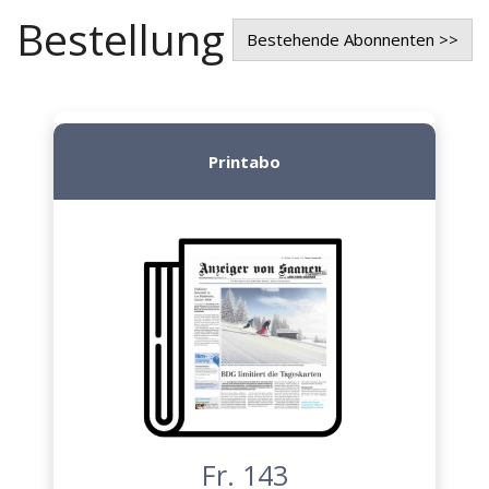
Bestellung
Bestehende Abonnenten >>
Printabo
Fr. 143