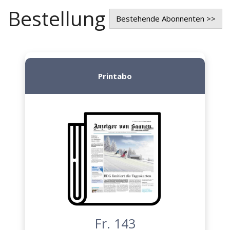
Bestellung
Bestehende Abonnenten >>
Printabo
Fr. 143