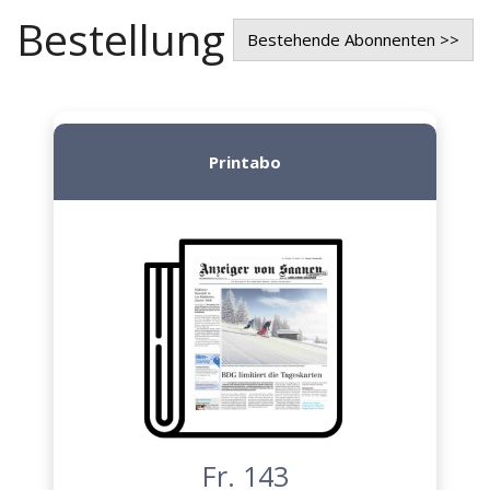
Bestellung
Bestehende Abonnenten >>
Printabo
Fr. 143