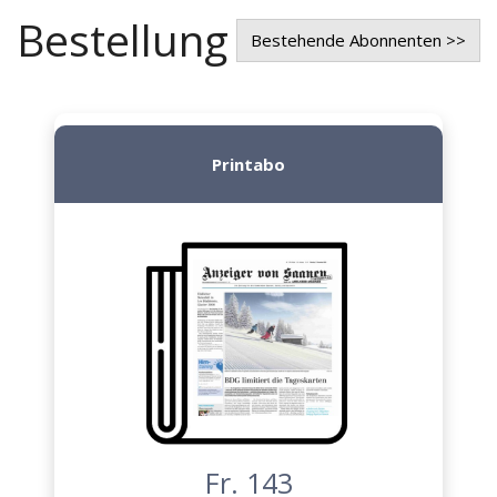
Bestellung
Bestehende Abonnenten >>
Printabo
Fr. 143