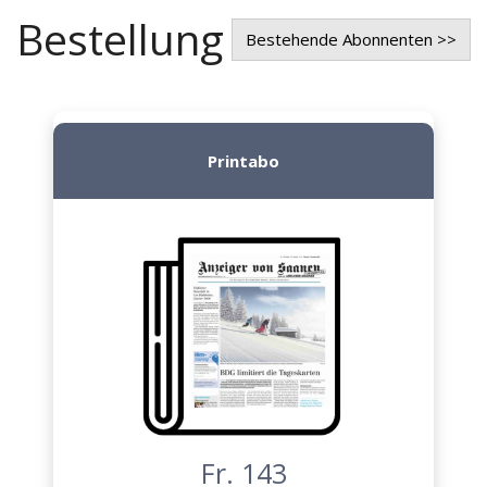
Bestellung
Bestehende Abonnenten >>
Printabo
Fr. 143