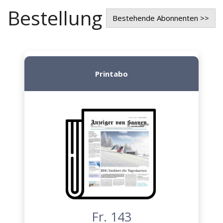
Bestellung
Bestehende Abonnenten >>
Printabo
Fr. 143