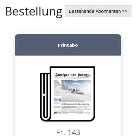
Bestellung
Bestehende Abonnenten >>
Printabo
Fr. 143