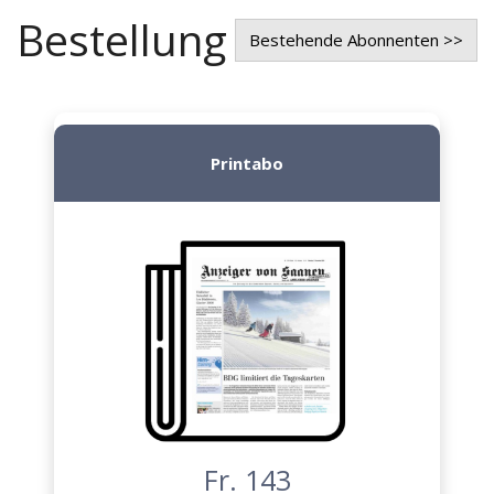
Bestellung
Bestehende Abonnenten >>
Printabo
Fr. 143