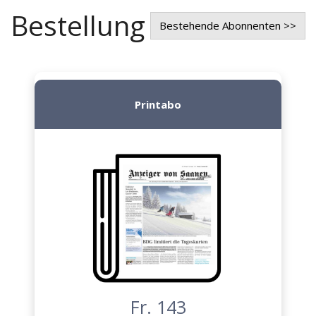
Bestellung
Bestehende Abonnenten >>
Printabo
Fr. 143