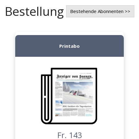
Bestellung
Bestehende Abonnenten >>
Printabo
Fr. 143