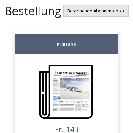
Bestellung
Bestehende Abonnenten >>
Printabo
Fr. 143