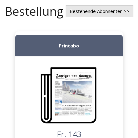
Bestellung
Bestehende Abonnenten >>
Printabo
Fr. 143