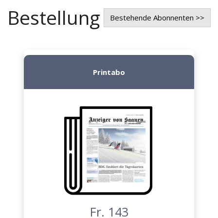
Bestellung
Bestehende Abonnenten >>
Printabo
Fr. 143