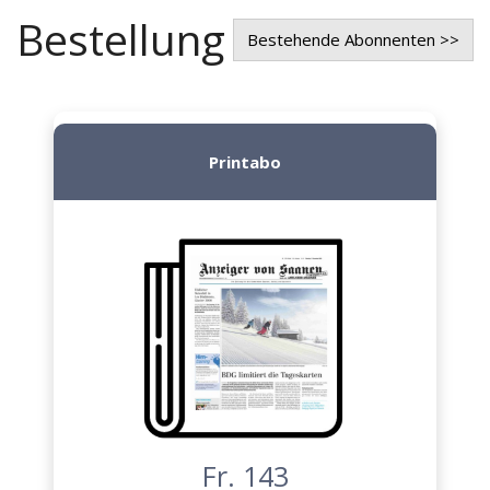
Bestellung
Bestehende Abonnenten >>
Printabo
Fr. 143