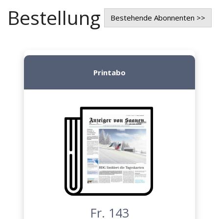
Bestellung
Bestehende Abonnenten >>
Printabo
Fr. 143