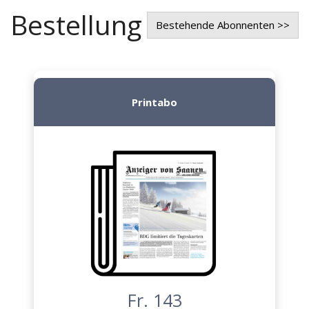
Bestellung
Bestehende Abonnenten >>
Printabo
Fr. 143