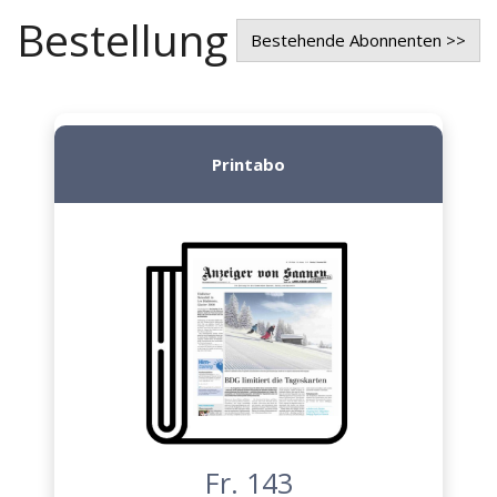
Bestellung
Bestehende Abonnenten >>
Printabo
Fr. 143