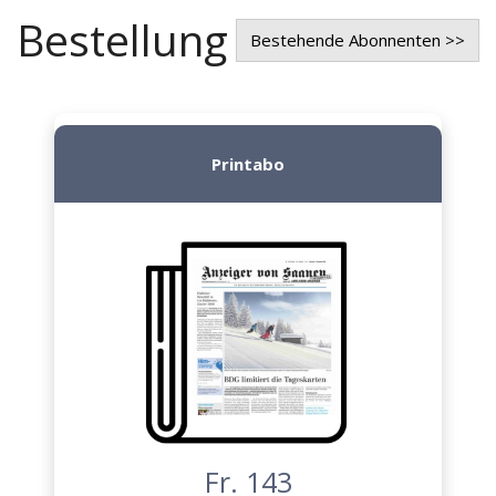
Bestellung
Bestehende Abonnenten >>
Printabo
Fr. 143