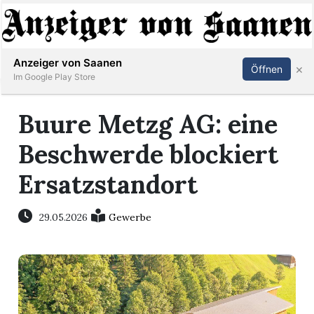
Abonnieren
Anmelden
Anzeiger von Saanen
×
Öffnen
Im Google Play Store
Buure Metzg AG: eine
er
Beschwerde blockiert
life
Ersatzstandort
Events
29.05.2026
Gewerbe
letter
mo
st
rtseite