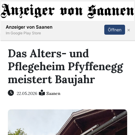
Abonnieren
Anmelden
Anzeiger von Saanen
×
Öffnen
Im Google Play Store
Das Alters- und
er
Pflegeheim Pfyffenegg
life
meistert Baujahr
Events
22.05.2026
Saanen
letter
mo
st
rtseite