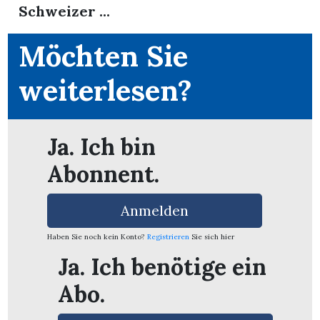
Schweizer ...
Möchten Sie
weiterlesen?
Ja. Ich bin
Abonnent.
rungen
Anmelden
Haben Sie noch kein Konto?
Registrieren
Sie sich hier
Ja. Ich benötige ein
Abo.