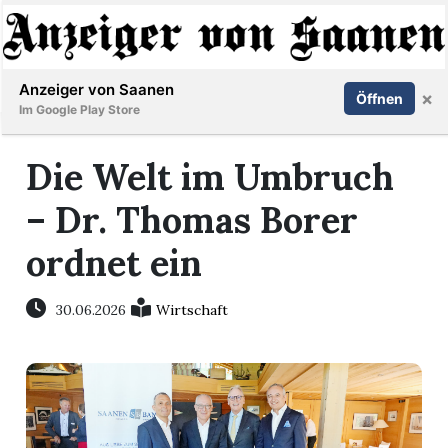
Abonnieren
Anmelden
Anzeiger von Saanen
×
Öffnen
Im Google Play Store
Die Welt im Umbruch
er
– Dr. Thomas Borer
life
ordnet ein
Events
30.06.2026
Wirtschaft
letter
mo
st
rtseite