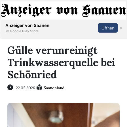
Abonnieren
Anmelden
Anzeiger von Saanen
×
Öffnen
Im Google Play Store
Gülle verunreinigt
er
Trinkwasserquelle bei
life
Schönried
Events
22.05.2026
Saanenland
letter
mo
st
rtseite