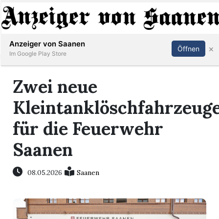
Abonnieren
Anmelden
Anzeiger von Saanen
×
Öffnen
Im Google Play Store
Zwei neue
er
Kleintanklöschfahrzeug
life
für die Feuerwehr
Events
Saanen
letter
08.05.2026
Saanen
mo
st
rtseite