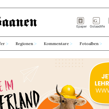
Epaper
Gstaadlife
fer
Regionen
Kommentare
Fotoalben