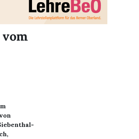
r vom
em
 von
Siebenthal-
ch,