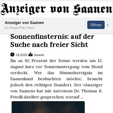
Abonnieren
Anmelden
Anzeiger von Saanen
×
Öffnen
Im Google Play Store
Sonnenfinsternis: auf der
Suche nach freier Sicht
er
7.8.2026
Umwelt
Bis zu 92 Prozent der Sonne werden am 12.
life
August kurz vor Sonnenuntergang vom Mond
Events
verdeckt. Wer das Himmelsereignis im
Saanenland beobachten möchte, braucht
letter
jedoch den richtigen Standort. Der «Anzeiger
von Saanen» hat mit Astronom Dr. Thomas K.
Friedli darüber gesprochen, worauf ...
mo
st
rtseite