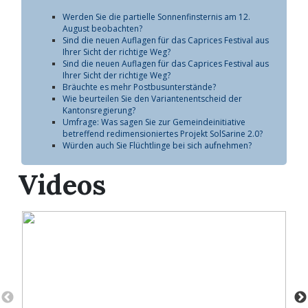
Werden Sie die partielle Sonnenfinsternis am 12.
August beobachten?
Sind die neuen Auflagen für das Caprices Festival aus
Ihrer Sicht der richtige Weg?
Sind die neuen Auflagen für das Caprices Festival aus
Ihrer Sicht der richtige Weg?
Bräuchte es mehr Postbusunterstände?
Wie beurteilen Sie den Variantenentscheid der
Kantonsregierung?
Umfrage: Was sagen Sie zur Gemeindeinitiative
betreffend redimensioniertes Projekt SolSarine 2.0?
Würden auch Sie Flüchtlinge bei sich aufnehmen?
Haben Sie die Erdbeben gespürt?
Sind die Parteien in den Kommissionen angemessen
Videos
vertreten?
Lassen Sie sich gegen Covid-19 impfen?
Kurz nachgefragt: Was halten Sie von der Vorlage des
Jagdgesetzes?