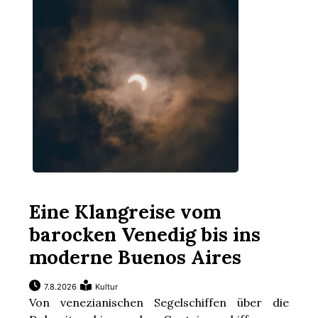
r
Eine Klangreise vom
barocken Venedig bis ins
nd
moderne Buenos Aires
7.8.2026
Kultur
Von venezianischen Segelschiffen über die