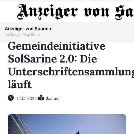
Abonnieren
Anmelden
Anzeiger von Saanen
Im Google Play Store
Gemeindeinitiative
SolSarine 2.0: Die
er
Unterschriftensammlun
life
läuft
Events
14.03.2024
Saanen
letter
mo
st
rtseite