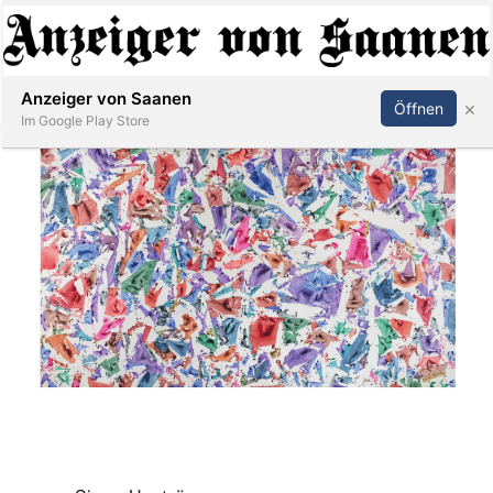
Abonnieren
Anmelden
Anzeiger von Saanen
×
Öffnen
Im Google Play Store
er
life
Events
letter
mo
st
rtseite