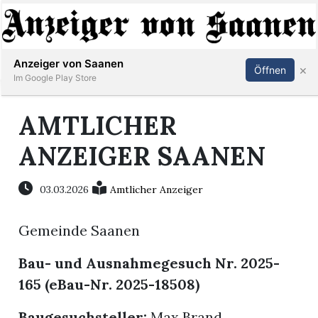
Abonnieren
Anmelden
Anzeiger von Saanen
×
Öffnen
Im Google Play Store
AMTLICHER
er
ANZEIGER SAANEN
life
03.03.2026
Amtlicher Anzeiger
Events
Gemeinde Saanen
letter
Bau- und Ausnahmegesuch Nr. 2025-
mo
165 (eBau-Nr. 2025-18508)
st
rtseite
Baugesuchsteller:
Max Brand