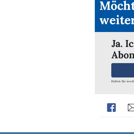
Möcht
weite
Ja. I
Abon
Haben Sie noch
Share
Sh