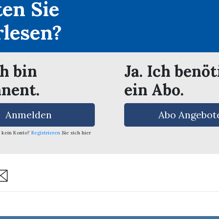
en Sie
rlesen?
ch bin
Ja. Ich benöt
nent.
ein Abo.
Anmelden
Abo Angebot
 kein Konto?
Registrieren
Sie sich hier
are