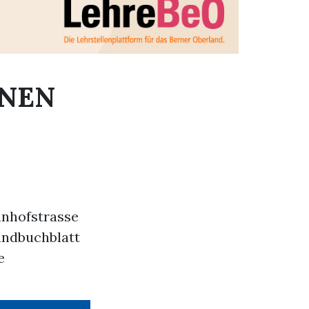
ANEN
hnhofstrasse
undbuchblatt
e