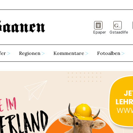
Epaper
Gstaadlife
fer
Regionen
Kommentare
Fotoalben