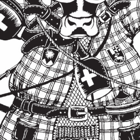
formatigen Bildern», erzählte die Künstlerin, d
künstlerisch vor allem dreidimensional in ver
 unterwegs war. «Ich bin zum Scherenschnitt 
 zum Kind. Als wir klein waren, hatten wir ein
chnittillustrationen und ich konnte gar nichts
uch nach einem Kurs mit der Berufs-Scherensc
äpfer sagte mir das Traditionelle nicht zu. Ich
 Kuhbilder zu schneiden. Susanne meldete mich
cherenschnitt-Ausstellung an und es wurde mir 
omics und nicht Scherenschnitte. Nach langer
rotzdem zugelassen und seitdem bin ich dabei», 
.
 raffiniert
haften Papierschnitte haben eine fast magische
aft. Fridolin, das Murmeltier, guckt selbstbew