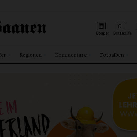
Epaper
Gstaadlife
fer
Regionen
Kommentare
Fotoalben