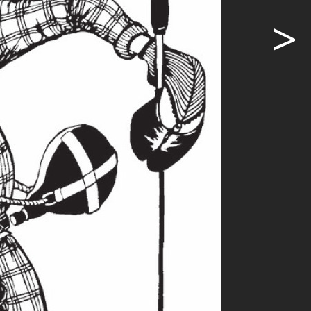
ie als junge
>
schiedenen
gekommen wie
 Märchenbuch
 damit
hneiderin
 begann
 an der
mitgeteilt,
 Abwägung
erinnert
usst und