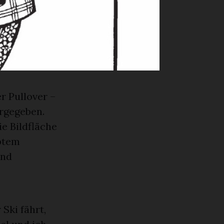
rvor, Tiere
ien der
er der
ie Frauen in
r Pullover –
rgegeben.
ie Bildfläche
lbtem
und
 Ski fährt,