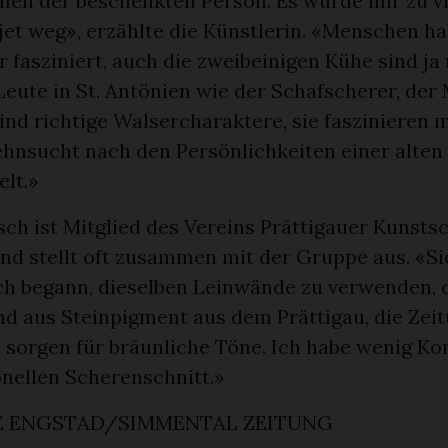
en der beschenkten Person. Es wurde mir zu vi
ujet weg», erzählte die Künstlerin. «Menschen h
fasziniert, auch die zweibeinigen Kühe sind ja
Leute in St. Antönien wie der Schafscherer, de
ind richtige Walsercharaktere, sie faszinieren m
ehnsucht nach den Persönlichkeiten einer alten
lt.»
sch ist Mitglied des Vereins Prättigauer Kunsts
d stellt oft zusammen mit der Gruppe aus. «Sie
Ich begann, dieselben Leinwände zu verwenden, 
nd aus Steinpigment aus dem Prättigau, die Zei
 sorgen für bräunliche Töne. Ich habe wenig Ko
onellen Scherenschnitt.»
 ENGSTAD/SIMMENTAL ZEITUNG