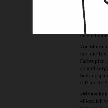
kriegerisch 
und Blumen 
Alpabzüge. E
Walsersiedlu
ihren Blume
Von Blüten ü
und die Tex
Farbtupfer t
ab und sorge
Zeitungspap
raffinierte S
«Menschen 
«Plötzlich w