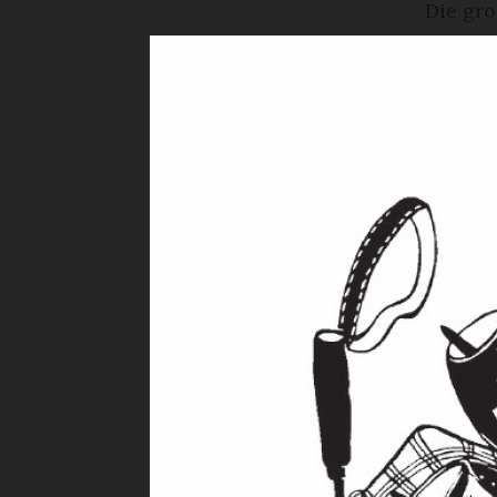
Die gro
Fasziniere
Porträts – 
überrasche
Vernissage.
«‹Monika hat
bereits in d
Scherenschn
September i
Wie die Ju
Schon vor ze
traditionell