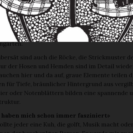
aus seinem Erdloch, zweibeinige Kühe treten he
tanzen leichtfüssig über die wellenförmigen Lin
rgreifend sind die Porträts der älteren Bewohn
ng St. Antönien: der Schafscherer, der Mäher, d
ngärten.
bersät sind auch die Röcke, die Strickmuster de
tur der Hosen und Hemden sind im Detail wiede
auchen hier und da auf, graue Elemente teilen d
n für Tiefe, bräunlicher Hintergrund aus vergi
ier oder Notenblättern bilden eine spannende 
truktur.
haben mich schon immer fasziniert»
ollte jeder eine Kuh, die golft, Musik macht oder