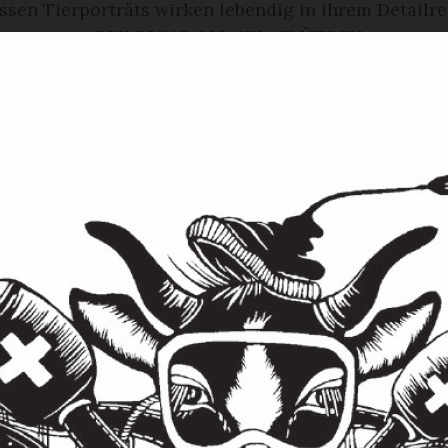
ssen Tierporträts wirken lebendig in ihrem Detailr
ABBILDUNG: MONIKA FLÜTSCH
nde Details, humorvolle Figuren und berühr
die Papierschnitte von Monika Flütsch im Hü
n und begeistern. Am letzten Sonntag war d
 sehr viel Sinn für Schönes!› Diesen Satz hat i
er zweiten Klasse ins Schulzeugnis eingetragen»
ittkünstler und Wirt Hans-Jürgen Glatz am Sonn
n der Laudatio für Monika Flütsch.
ngfrau zum Kind
hn Jahren stellte Monika Flütsch im Hüsy aus. «
 hier, dass ich Angst hatte auszustellen, besonde