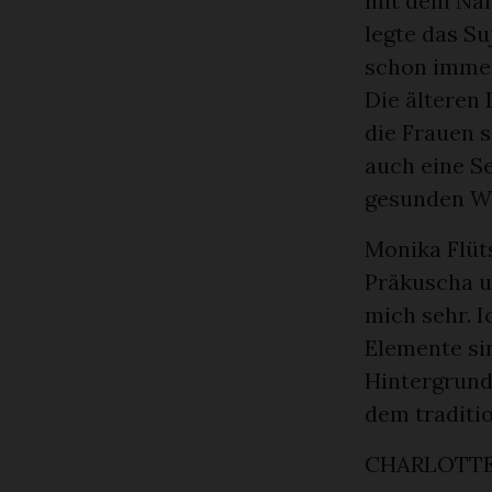
mit dem Nam
legte das S
schon immer 
Die älteren 
die Frauen s
auch eine S
gesunden We
Monika Flüt
Präkuscha un
mich sehr. 
Elemente si
Hintergrund
dem traditi
CHARLOTTE