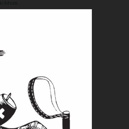
eichtum.
ende
sy
ie
hre Lehrerin
, sagte der
tag, 15.
Es ist so
rs mit