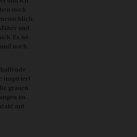
el und ich
aben mich
 menschlich.
r Mäher und
ich. Es ist
 und noch
chaffende
 inspiriert
die grauen
tungen im
ntakt mit