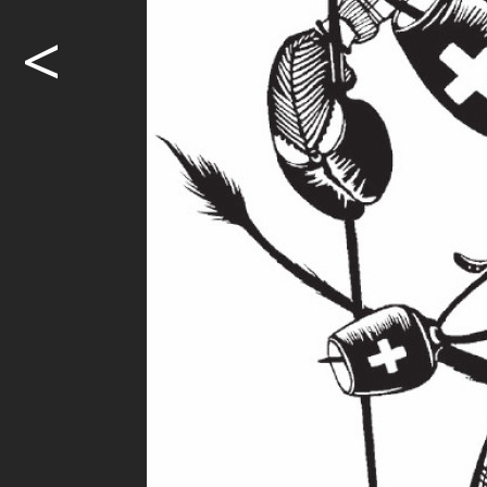
meinen gross
<
Erwachsene 
Materialien
die Jungfrau
mit Scherens
anfangen. A
Susanne Schl
dann, meine
Schweizer S
das seien C
wurde ich t
sich Flütsch
Meisterhaft
Die meister
Anziehungskr