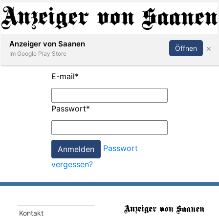
Abonnieren
Anmelden
Anzeiger von Saanen
×
Öffnen
Im Google Play Store
E-mail
*
er
Passwort
*
life
Events
Passwort
letter
vergessen?
mo
st
rtseite
Kontakt