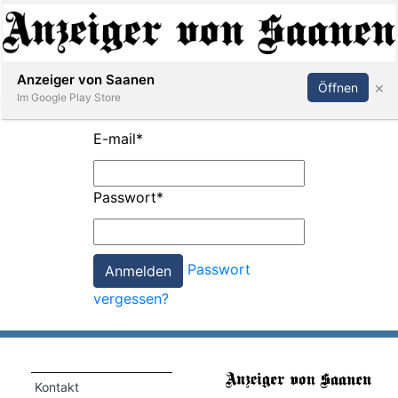
Abonnieren
Anmelden
Anzeiger von Saanen
×
Öffnen
Im Google Play Store
E-mail
*
er
Passwort
*
life
Events
Passwort
letter
vergessen?
mo
st
rtseite
Kontakt