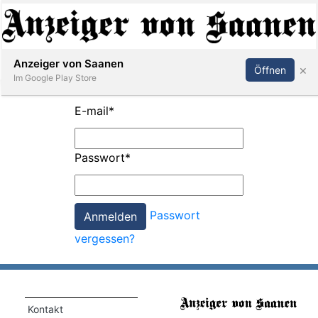
Abonnieren
Anmelden
Anzeiger von Saanen
×
Öffnen
Im Google Play Store
E-mail
*
er
Passwort
*
life
Events
Passwort
letter
vergessen?
mo
st
rtseite
Kontakt